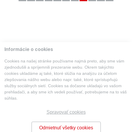
Informácie o cookies
Cookies na našej stránke používame najmä preto, aby sme vám
zjednodušili a spríjemnili prezeranie webu. Okrem takýchto
cookies ukladáme aj také, ktoré slúžia na analýzu za účelom
.
A.K.F. Legal, s. r. o.
zlepšovania nášho webu alebo napr. také, ktoré sprístupňujú
Zwirn 3
služby sociálnych sietí. Cookies sa dočasne ukladajú vo vašom
Svätoplukova 2B • 821 08
prehliadači, a aby sme ich vedeli používať, potrebujeme na to váš
Bratislava
súhlas.
+421 944 778 544
Tel.:
office@akf.legal
E-mail:
Spravovať cookies
Odmietnuť všetky cookies